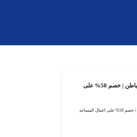
تنظيف مساجد بحفر الباطن | خصم 50% على