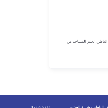
باطن، تعتبر المساجد من
ر الباطن - شارع الستين
0533469227