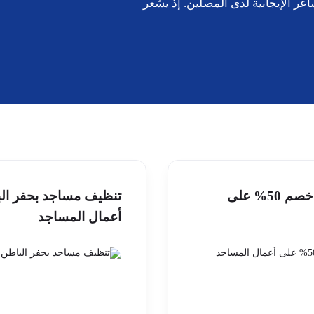
ر الإيجابية لدى المصلين. إذ يشعر
تنظيف مساجد بالقيصومة | خصم 50% على
أعمال المساجد