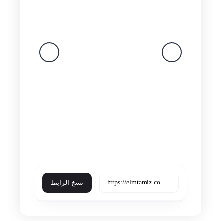
linkedin
viber
pinterest
tumblr
hackernews
reddit
vk
buffer
xing
line
pocket
flipboard
weibo
blogger
okru
evernote
skype
trello
نسخ الرابط