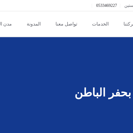
ستين
0533469227
كتنا
الخدمات
تواصل معنا
المدونة
مدن ا
حفر الباطن