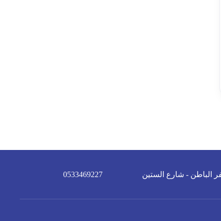
ر الباطن - شارع الستين
0533469227