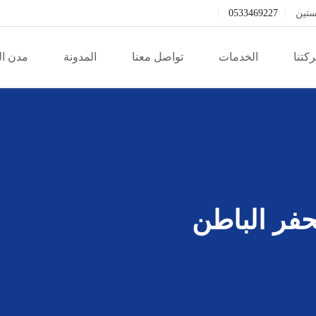
ستين
0533469227
كتنا
الخدمات
تواصل معنا
المدونة
مدن ا
فر الباطن