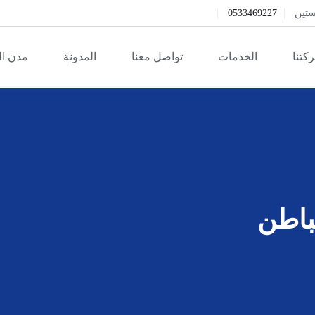
ستين
0533469227
كتنا
الخدمات
تواصل معنا
المدونة
مدن ا
باطن