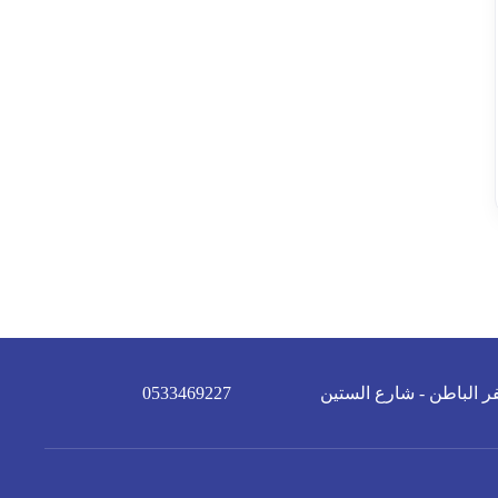
ر الباطن - شارع الستين
0533469227