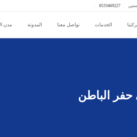
ستين
0533469227
كتنا
الخدمات
تواصل معنا
المدونة
مدن ا
حفر الباطن