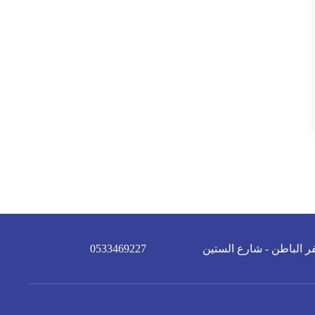
ر الباطن - شارع الستين
0533469227