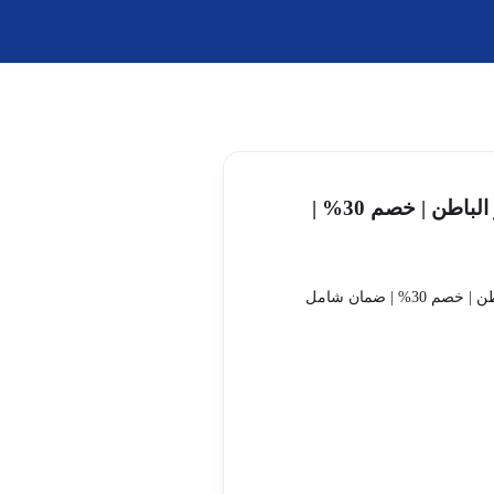
صيانة أفران الغاز بحفر الباطن | خصم 30% |