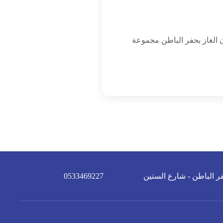
 الغاز بحفر الباطن مجموعة
ر الباطن - شارع الستين
0533469227