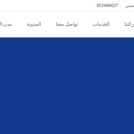
ستين
0533469227
كتنا
الخدمات
تواصل معنا
المدونة
مدن ا