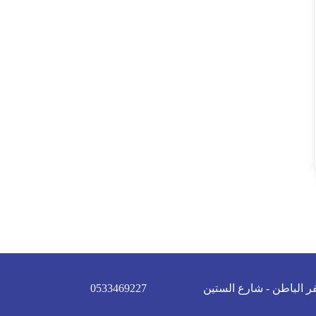
ر الباطن - شارع الستين
0533469227