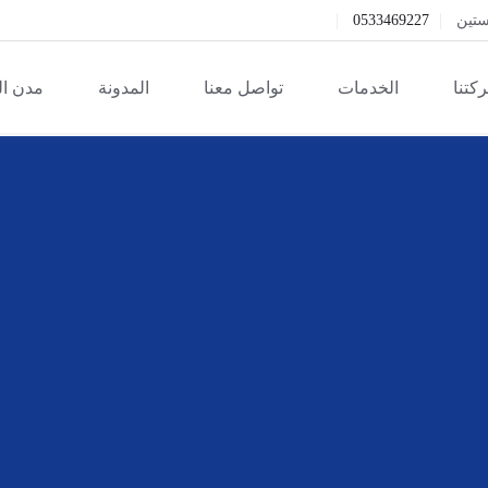
ستين
0533469227
كتنا
الخدمات
تواصل معنا
المدونة
مدن ا