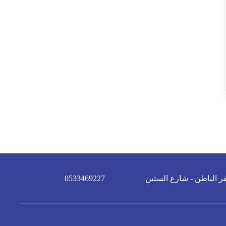
ر الباطن - شارع الستين
0533469227