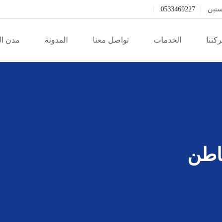
ستين
0533469227
كتنا
الخدمات
تواصل معنا
المدونة
مدن ا
اطن