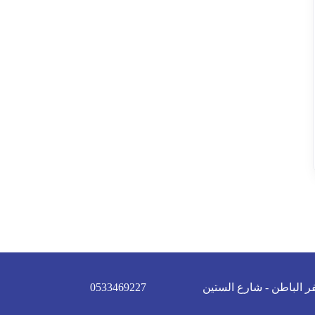
ر الباطن - شارع الستين
0533469227