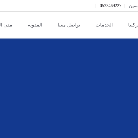
ستين
0533469227
كتنا
الخدمات
تواصل معنا
المدونة
مدن ا