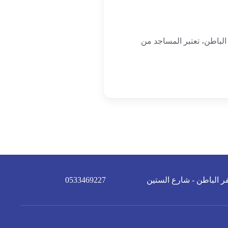
باطن، تعتبر المساجد من
ر الباطن - شارع الستين
0533469227