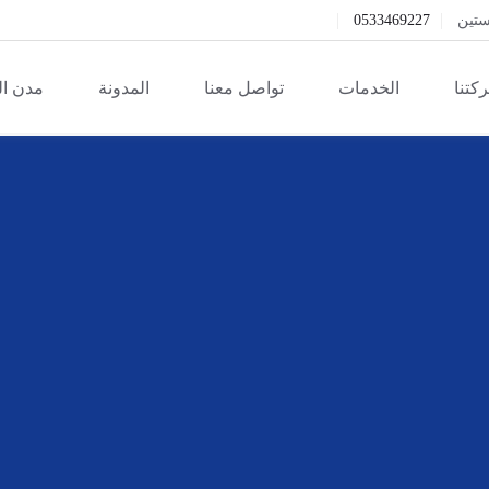
ستين
0533469227
كتنا
الخدمات
تواصل معنا
المدونة
مدن ا